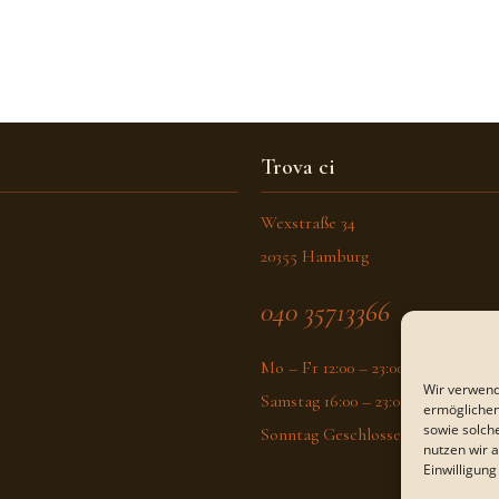
Trova ci
Wexstraße 34
20355 Hamburg
040 35713366
Mo – Fr 12:00 – 23:00
Wir verwend
Samstag 16:00 – 23:00
ermöglichen
sowie solch
Sonntag Geschlossen
nutzen wir 
Einwilligung