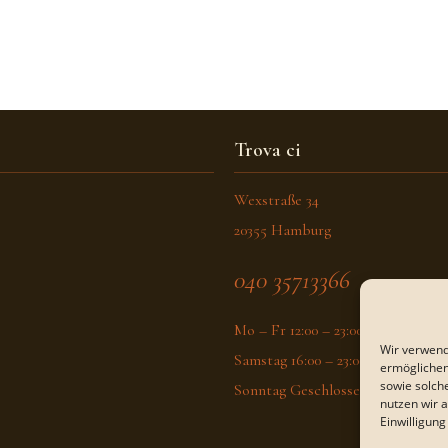
Trova ci
Wexstraße 34
20355 Hamburg
040 35713366
Mo – Fr 12:00 – 23:00
Wir verwend
Samstag 16:00 – 23:00
ermöglichen
sowie solch
Sonntag Geschlossen
nutzen wir 
Einwilligung